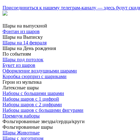
Присоединиться к нашему телеграм-каналу — здесь будут скид
Шары на выпускной
Фонтан из шаров
Шары на Выписку
Шары на 14 февраля
Шары на День рождения
По событиям
Шары под потолок
Букет из шаров
Оформление воздушными шарами
Коробка сюрприз с шариками
Герои из мультика
Латексные шары
Наборы с большими шарами
Наборы шаров с 1 цифрой
Наборы шаров с 2 цифрами
Наборы шаров с большими фигурами
Премиум наборы
Фольгированные звезды/сердца/круги
Фольгированные шары
Шары Животные
Шары с логотипом