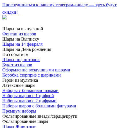
Присоединиться к нашему телеграм-каналу — здесь будут
скидки!
Шары на выпускной
Фонтан из шаров
Шары на Выписку
Шары на 14 февраля
Шары на День рождения
По событиям
Шары под потолок
Букет из шаров
Оформление воздушными шарами
Коробка сюрприз с шариками
Герои из мультика
Латексные шары
Наборы с большими шарами
Наборы шаров с 1 цифрой
Наборы шаров с 2 цифрами
Наборы шаров с большими фигурами
Премиум наборы
Фольгированные звезды/сердца/круги
Фольгированные шары
Шары Животные