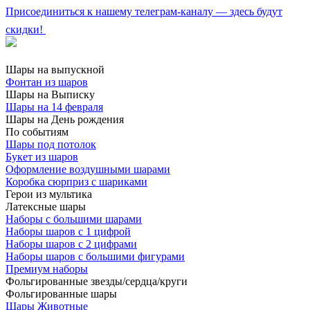
Присоединиться к нашему телеграм-каналу — здесь будут
скидки!
Шары на выпускной
Фонтан из шаров
Шары на Выписку
Шары на 14 февраля
Шары на День рождения
По событиям
Шары под потолок
Букет из шаров
Оформление воздушными шарами
Коробка сюрприз с шариками
Герои из мультика
Латексные шары
Наборы с большими шарами
Наборы шаров с 1 цифрой
Наборы шаров с 2 цифрами
Наборы шаров с большими фигурами
Премиум наборы
Фольгированные звезды/сердца/круги
Фольгированные шары
Шары Животные