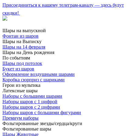
Присоединиться к нашему телеграм-каналу — здесь будут
скидки!
Шары на выпускной
Фонтан из шаров
Шары на Выписку
Шары на 14 февраля
Шары на День рождения
По событиям
Шары под потолок
Букет из шаров
Оформление воздушными шарами
Коробка сюрприз с шариками
Герои из мультика
Латексные шары
Наборы с большими шарами
Наборы шаров с 1 цифрой
Наборы шаров с 2 цифрами
Наборы шаров с большими фигурами
Премиум наборы
Фольгированные звезды/сердца/круги
Фольгированные шары
Шары Животные