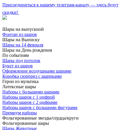
Присоединиться к нашему телеграм-каналу — здесь будут
скидки!
Шары на выпускной
Фонтан из шаров
Шары на Выписку
Шары на 14 февраля
Шары на День рождения
По событиям
Шары под потолок
Букет из шаров
Оформление воздушными шарами
Коробка сюрприз с шариками
Герои из мультика
Латексные шары
Наборы с большими шарами
Наборы шаров с 1 цифрой
Наборы шаров с 2 цифрами
Наборы шаров с большими фигурами
Премиум наборы
Фольгированные звезды/сердца/круги
Фольгированные шары
Шары Животные