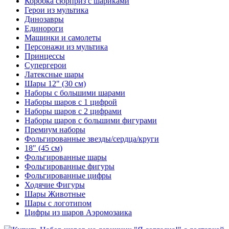
Коробка сюрприз с шариками
Герои из мультика
Динозавры
Единороги
Машинки и самолеты
Персонажи из мультика
Принцессы
Супергерои
Латексные шары
Шары 12" (30 см)
Наборы с большими шарами
Наборы шаров с 1 цифрой
Наборы шаров с 2 цифрами
Наборы шаров с большими фигурами
Премиум наборы
Фольгированные звезды/сердца/круги
18" (45 см)
Фольгированные шары
Фольгированные фигуры
Фольгированные цифры
Ходячие Фигуры
Шары Животные
Шары с логотипом
Цифры из шаров Аэромозаика