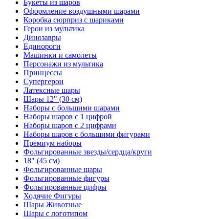
Букеты из шаров
Оформление воздушными шарами
Коробка сюрприз с шариками
Герои из мультика
Динозавры
Единороги
Машинки и самолеты
Персонажи из мультика
Принцессы
Супергерои
Латексные шары
Шары 12" (30 см)
Наборы с большими шарами
Наборы шаров с 1 цифрой
Наборы шаров с 2 цифрами
Наборы шаров с большими фигурами
Премиум наборы
Фольгированные звезды/сердца/круги
18" (45 см)
Фольгированные шары
Фольгированные фигуры
Фольгированные цифры
Ходячие Фигуры
Шары Животные
Шары с логотипом