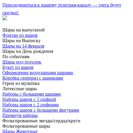
Присоединиться к нашему телеграм-каналу — здесь будут
скидки!
Шары на выпускной
Фонтан из шаров
Шары на Выписку
Шары на 14 февраля
Шары на День рождения
По событиям
Шары под потолок
Букет из шаров
Оформление воздушными шарами
Коробка сюрприз с шариками
Герои из мультика
Латексные шары
Наборы с большими шарами
Наборы шаров с 1 цифрой
Наборы шаров с 2 цифрами
Наборы шаров с большими фигурами
Премиум наборы
Фольгированные звезды/сердца/круги
Фольгированные шары
Шары Животные