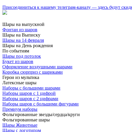
Присоединиться к нашему телеграм-каналу — здесь будут скид
Шары на выпускной
Фонтан из шаров
Шары на Выписку
Шары на 14 февраля
Шары на День рождения
По событиям
Шары под потолок
Букет из шаров
Оформление воздушными шарами
Коробка сюрприз с шариками
Герои из мультика
Латексные шары
Наборы с большими шарами
Наборы шаров с 1 цифрой
Наборы шаров с 2 цифрами
Наборы шаров с большими фигурами
Премиум наборы
Фольгированные звезды/сердца/круги
Фольгированные шары
Шары Животные
Шары с логотипом