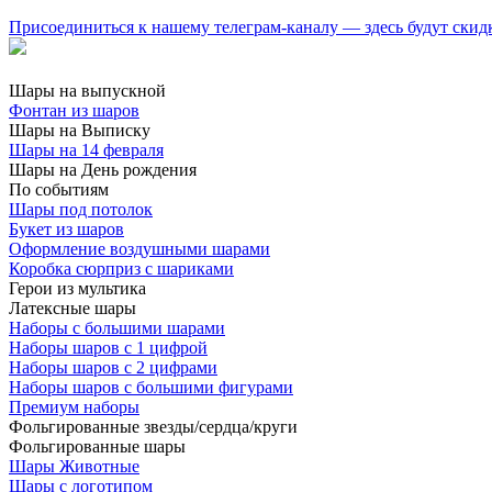
Присоединиться к нашему телеграм-каналу — здесь будут скид
Шары на выпускной
Фонтан из шаров
Шары на Выписку
Шары на 14 февраля
Шары на День рождения
По событиям
Шары под потолок
Букет из шаров
Оформление воздушными шарами
Коробка сюрприз с шариками
Герои из мультика
Латексные шары
Наборы с большими шарами
Наборы шаров с 1 цифрой
Наборы шаров с 2 цифрами
Наборы шаров с большими фигурами
Премиум наборы
Фольгированные звезды/сердца/круги
Фольгированные шары
Шары Животные
Шары с логотипом