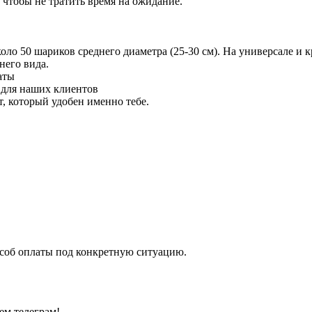
 чтобы не тратить время на ожидание.
 50 шариков среднего диаметра (25-30 см). На универсале и кр
него вида.
аты
 для наших клиентов
 который удобен именно тебе.
особ оплаты под конкретную ситуацию.
ем телеграм!