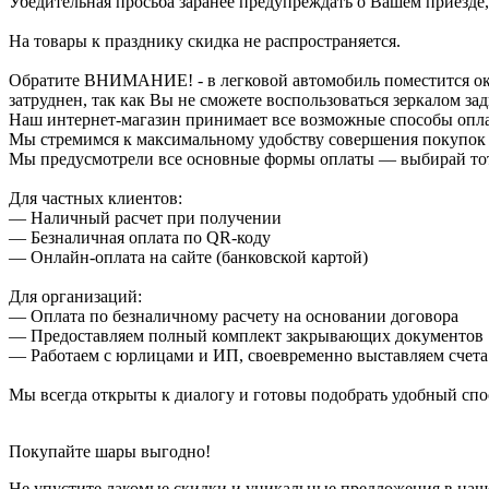
Убедительная просьба заранее предупреждать о Вашем приезде,
На товары к празднику скидка не распространяется.
Обратите ВНИМАНИЕ! - в легковой автомобиль поместится около
затруднен, так как Вы не сможете воспользоваться зеркалом зад
Наш интернет-магазин принимает все возможные способы опл
Мы стремимся к максимальному удобству совершения покупок
Мы предусмотрели все основные формы оплаты — выбирай тот,
Для частных клиентов:
— Наличный расчет при получении
— Безналичная оплата по QR-коду
— Онлайн-оплата на сайте (банковской картой)
Для организаций:
— Оплата по безналичному расчету на основании договора
— Предоставляем полный комплект закрывающих документов
— Работаем с юрлицами и ИП, своевременно выставляем счета
Мы всегда открыты к диалогу и готовы подобрать удобный сп
Покупайте шары выгодно!
Не упустите лакомые скидки и уникальные предложения в наш