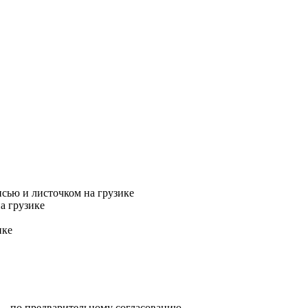
сью и листочком на грузике
а грузике
ике
0) — по предварительному согласованию