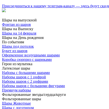
Присоединиться к нашему телеграм-каналу — здесь будут скид
Шары на выпускной
Фонтан из шаров
Шары на Выписку
Шары на 14 февраля
Шары на День рождения
По событиям
Шары под потолок
Букет из шаров
Оформление воздушными шарами
Коробка сюрприз с шариками
Герои из мультика
Латексные шары
Наборы с большими шарами
Наборы шаров с 1 цифрой
Наборы шаров с 2 цифрами
Наборы шаров с большими фигурами
Премиум наборы
Фольгированные звезды/сердца/круги
Фольгированные шары
Шары Животные
Шары с логотипом