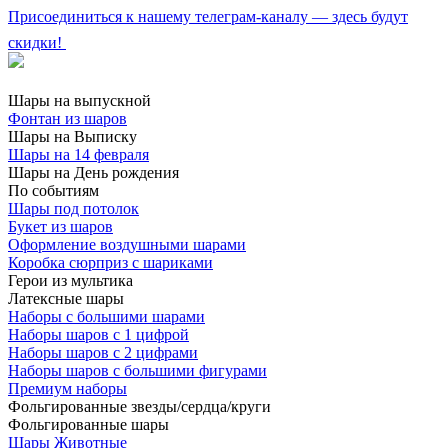
Присоединиться к нашему телеграм-каналу — здесь будут
скидки!
Шары на выпускной
Фонтан из шаров
Шары на Выписку
Шары на 14 февраля
Шары на День рождения
По событиям
Шары под потолок
Букет из шаров
Оформление воздушными шарами
Коробка сюрприз с шариками
Герои из мультика
Латексные шары
Наборы с большими шарами
Наборы шаров с 1 цифрой
Наборы шаров с 2 цифрами
Наборы шаров с большими фигурами
Премиум наборы
Фольгированные звезды/сердца/круги
Фольгированные шары
Шары Животные