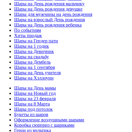
Шары на День рождения мальчику
Шары на День рождения девушке
Шары для мужчины на день рождения
Шары на взрослый День рождения
Шары на День рождения ребенка
По событиям
Хиты продаж
Шары на Гендер пати
Шары на 1 годик
Шары на Девичник
Шары на свадьбу
Шары на Дембель
Шары на 1 сентября
Шары на День учителя
Шары на Хэллоуин
Шары на День мамы
Шары на Новый год
Шары на 23 февраля
Шары на 8 Марта
Шары под потолок
Букеты из шаров
Оформление воздушными шарами
Коробка сюрприз с шариками
Герои из мультика