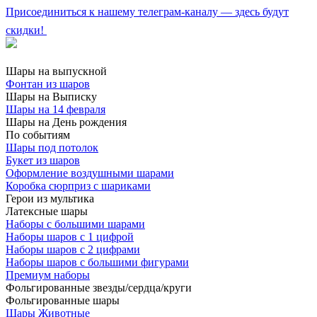
Присоединиться к нашему телеграм-каналу — здесь будут
скидки!
Шары на выпускной
Фонтан из шаров
Шары на Выписку
Шары на 14 февраля
Шары на День рождения
По событиям
Шары под потолок
Букет из шаров
Оформление воздушными шарами
Коробка сюрприз с шариками
Герои из мультика
Латексные шары
Наборы с большими шарами
Наборы шаров с 1 цифрой
Наборы шаров с 2 цифрами
Наборы шаров с большими фигурами
Премиум наборы
Фольгированные звезды/сердца/круги
Фольгированные шары
Шары Животные