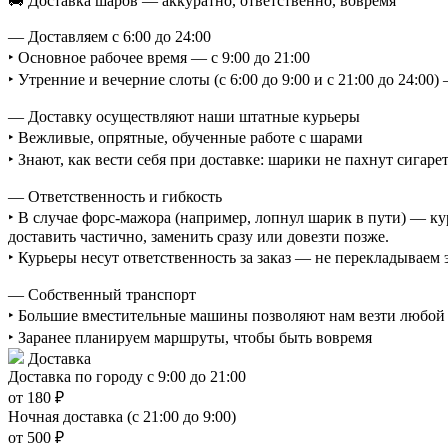
🚚 Доставка шаров — аккуратно, ответственно, вовремя
— Доставляем с 6:00 до 24:00
‣ Основное рабочее время — с 9:00 до 21:00
‣ Утренние и вечерние слоты (с 6:00 до 9:00 и с 21:00 до 24:0
— Доставку осуществляют наши штатные курьеры
‣ Вежливые, опрятные, обученные работе с шарами
‣ Знают, как вести себя при доставке: шарики не пахнут сигаре
— Ответственность и гибкость
‣ В случае форс-мажора (например, лопнул шарик в пути) — ку
доставить частично, заменить сразу или довезти позже.
‣ Курьеры несут ответственность за заказ — не перекладываем
— Собственный транспорт
‣ Большие вместительные машины позволяют нам везти любой о
‣ Заранее планируем маршруты, чтобы быть вовремя
Доставка
Доставка по городу с 9:00 до 21:00
от 180 ₽
Ночная доставка (с 21:00 до 9:00)
от 500 ₽