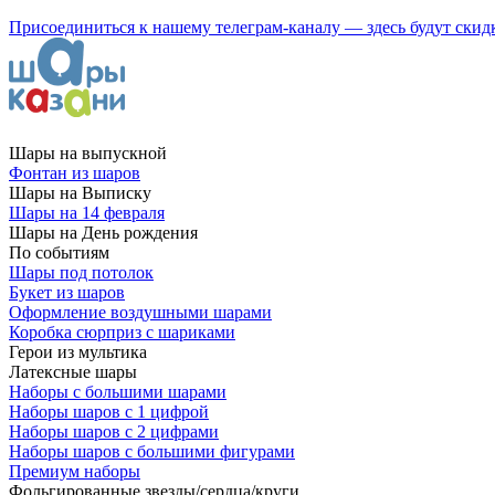
Присоединиться к нашему телеграм-каналу — здесь будут скид
Шары на выпускной
Фонтан из шаров
Шары на Выписку
Шары на 14 февраля
Шары на День рождения
По событиям
Шары под потолок
Букет из шаров
Оформление воздушными шарами
Коробка сюрприз с шариками
Герои из мультика
Латексные шары
Наборы с большими шарами
Наборы шаров с 1 цифрой
Наборы шаров с 2 цифрами
Наборы шаров с большими фигурами
Премиум наборы
Фольгированные звезды/сердца/круги